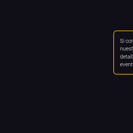
Si co
nuest
detall
event