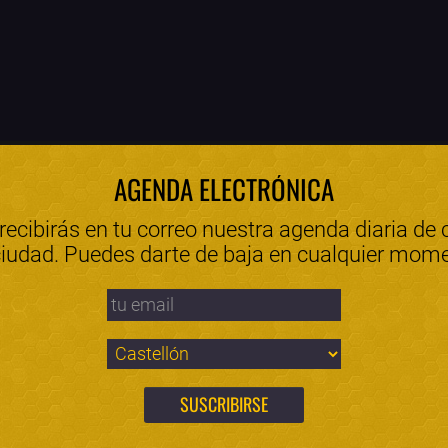
AGENDA ELECTRÓNICA
 recibirás en tu correo nuestra agenda diaria de 
ciudad. Puedes darte de baja en cualquier mom