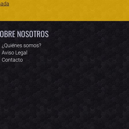
nada
Bololoco · conciertos.club
Online · Te ayudo a encontrar conciertos
OBRE NOSOTROS
¿Quiénes somos?
Aviso Legal
Contacto