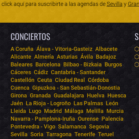
click aquí para suscribirte a las agendas de
Sevilla
y
Gra
CONCIERTOS
S
A Coruña
Álava - Vitoria-Gasteiz
Albacete
Alicante
Almería
Asturias
Ávila
Badajoz
Baleares
Barcelona
Bilbao - Bizkaia
Burgos
Cáceres
Cádiz
Cantabria - Santander
Castellón
Ceuta
Ciudad Real
Córdoba
Cuenca
Gipuzkoa - San Sebastián-Donostia
Girona
Granada
Guadalajara
Huelva
Huesca
Jaén
La Rioja - Logroño
Las Palmas
León
Lleida
Lugo
Madrid
Málaga
Melilla
Murcia
Navarra - Pamplona-Iruña
Ourense
Palencia
Pontevedra - Vigo
Salamanca
Segovia
Sevilla
Soria
Tarragona
Tenerife
Teruel