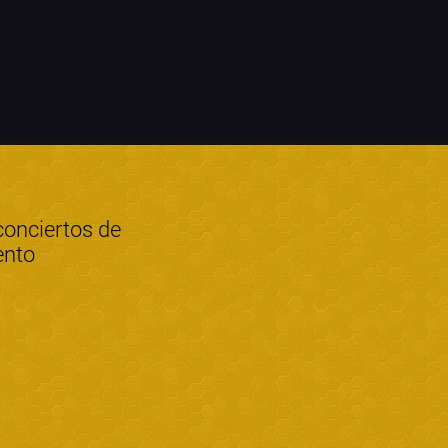
conciertos de
ento