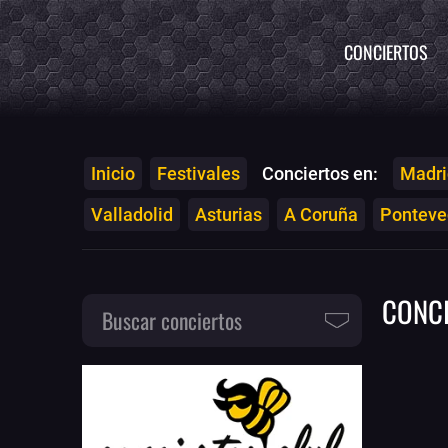
CONCIERTOS
Inicio
Festivales
Conciertos en:
Madri
Valladolid
Asturias
A Coruña
Ponteved
CONC
Buscar conciertos