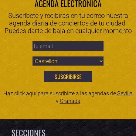
AGENDA ELECTRÓNICA
Suscríbete y recibirás en tu correo nuestra
agenda diaria de conciertos de tu ciudad.
Puedes darte de baja en cualquier momento
Haz click aquí para suscribirte a las agendas de
Sevilla
y
Granada
SECCIONES