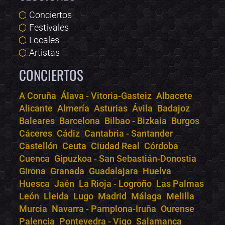
Conciertos
Festivales
Locales
Artistas
CONCIERTOS
A Coruña
Álava - Vitoria-Gasteiz
Albacete
Alicante
Almería
Asturias
Ávila
Badajoz
Bololoco · conciertos.club
Baleares
Barcelona
Bilbao - Bizkaia
Burgos
Online · Te ayudo a encontrar conciertos
Cáceres
Cádiz
Cantabria - Santander
Castellón
Ceuta
Ciudad Real
Córdoba
Cuenca
Gipuzkoa - San Sebastián-Donostia
Girona
Granada
Guadalajara
Huelva
Huesca
Jaén
La Rioja - Logroño
Las Palmas
León
Lleida
Lugo
Madrid
Málaga
Melilla
Murcia
Navarra - Pamplona-Iruña
Ourense
Palencia
Pontevedra - Vigo
Salamanca