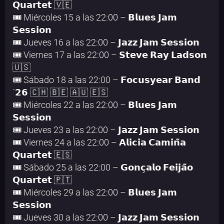
𝗤𝘂𝗮𝗿𝘁𝗲𝘁 🇻🇪
🎟️ Miércoles 15 a las 22:00 – 𝗕𝗹𝘂𝗲𝘀 𝗝𝗮𝗺
𝗦𝗲𝘀𝘀𝗶𝗼𝗻
🎟️ Jueves 16 a las 22:00 – 𝗝𝗮𝘇𝘇 𝗝𝗮𝗺 𝗦𝗲𝘀𝘀𝗶𝗼𝗻
🎟️ Viernes 17 a las 22:00 – 𝗦𝘁𝗲𝘃𝗲 𝗥𝗮𝘆 𝗟𝗮𝗱𝘀𝗼𝗻
🇺🇸
🎟️ Sábado 18 a las 22:00 – 𝗙𝗼𝗰𝘂𝘀𝘆𝗲𝗮𝗿 𝗕𝗮𝗻𝗱
´𝟮𝟲 🇨🇭 🇧🇪 🇦🇺 🇪🇸
🎟️ Miércoles 22 a las 22:00 – 𝗕𝗹𝘂𝗲𝘀 𝗝𝗮𝗺
𝗦𝗲𝘀𝘀𝗶𝗼𝗻
🎟️ Jueves 23 a las 22:00 – 𝗝𝗮𝘇𝘇 𝗝𝗮𝗺 𝗦𝗲𝘀𝘀𝗶𝗼𝗻
🎟️ Viernes 24 a las 22:00 – 𝗔𝗹𝗶𝗰𝗶𝗮 𝗖𝗮𝗺𝗶𝗻̃𝗮
𝗤𝘂𝗮𝗿𝘁𝗲𝘁 🇪🇸
🎟️ Sábado 25 a las 22:00 – 𝗚𝗼𝗻𝗰̧𝗮𝗹𝗼 𝗙𝗲𝗶𝗷𝗮̃𝗼
𝗤𝘂𝗮𝗿𝘁𝗲𝘁 🇵🇹
🎟️ Miércoles 29 a las 22:00 – 𝗕𝗹𝘂𝗲𝘀 𝗝𝗮𝗺
𝗦𝗲𝘀𝘀𝗶𝗼𝗻
🎟️ Jueves 30 a las 22:00 – 𝗝𝗮𝘇𝘇 𝗝𝗮𝗺 𝗦𝗲𝘀𝘀𝗶𝗼𝗻