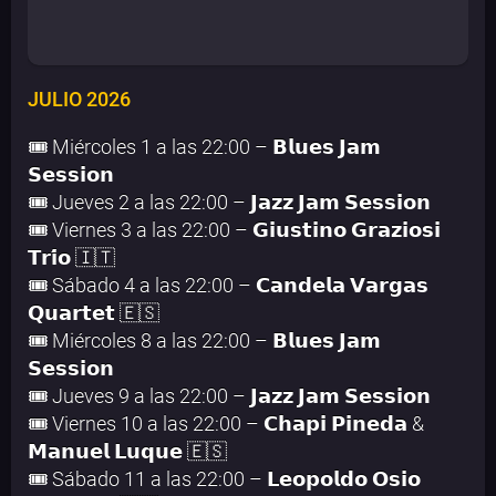
JULIO 2026
🎟️ Miércoles 1 a las 22:00 – 𝗕𝗹𝘂𝗲𝘀 𝗝𝗮𝗺
𝗦𝗲𝘀𝘀𝗶𝗼𝗻
🎟️ Jueves 2 a las 22:00 – 𝗝𝗮𝘇𝘇 𝗝𝗮𝗺 𝗦𝗲𝘀𝘀𝗶𝗼𝗻
🎟️ Viernes 3 a las 22:00 – 𝗚𝗶𝘂𝘀𝘁𝗶𝗻𝗼 𝗚𝗿𝗮𝘇𝗶𝗼𝘀𝗶
𝗧𝗿𝗶́𝗼 🇮🇹
🎟️ Sábado 4 a las 22:00 – 𝗖𝗮𝗻𝗱𝗲𝗹𝗮 𝗩𝗮𝗿𝗴𝗮𝘀
𝗤𝘂𝗮𝗿𝘁𝗲𝘁 🇪🇸
🎟️ Miércoles 8 a las 22:00 – 𝗕𝗹𝘂𝗲𝘀 𝗝𝗮𝗺
𝗦𝗲𝘀𝘀𝗶𝗼𝗻
🎟️ Jueves 9 a las 22:00 – 𝗝𝗮𝘇𝘇 𝗝𝗮𝗺 𝗦𝗲𝘀𝘀𝗶𝗼𝗻
🎟️ Viernes 10 a las 22:00 – 𝗖𝗵𝗮𝗽𝗶 𝗣𝗶𝗻𝗲𝗱𝗮 &
𝗠𝗮𝗻𝘂𝗲𝗹 𝗟𝘂𝗾𝘂𝗲 🇪🇸
🎟️ Sábado 11 a las 22:00 – 𝗟𝗲𝗼𝗽𝗼𝗹𝗱𝗼 𝗢𝘀𝗶𝗼