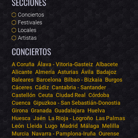
SECCIONES
Conciertos
Festivales
Locales
Artistas
CONCIERTOS
A Coruña
Álava - Vitoria-Gasteiz
Albacete
Alicante
Almería
Asturias
Ávila
Badajoz
Bololoco · conciertos.club
Baleares
Barcelona
Bilbao - Bizkaia
Burgos
Online · Te ayudo a encontrar conciertos
Cáceres
Cádiz
Cantabria - Santander
Castellón
Ceuta
Ciudad Real
Córdoba
Cuenca
Gipuzkoa - San Sebastián-Donostia
Girona
Granada
Guadalajara
Huelva
Huesca
Jaén
La Rioja - Logroño
Las Palmas
León
Lleida
Lugo
Madrid
Málaga
Melilla
Murcia
Navarra - Pamplona-Iruña
Ourense