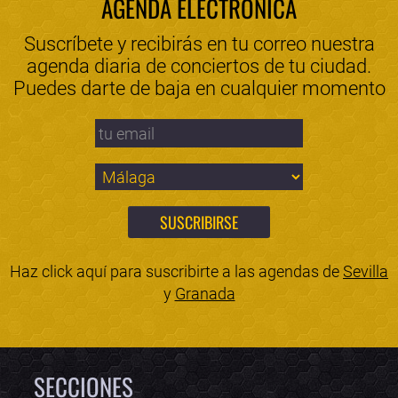
AGENDA ELECTRÓNICA
Suscríbete y recibirás en tu correo nuestra
agenda diaria de conciertos de tu ciudad.
Puedes darte de baja en cualquier momento
Haz click aquí para suscribirte a las agendas de
Sevilla
y
Granada
SECCIONES