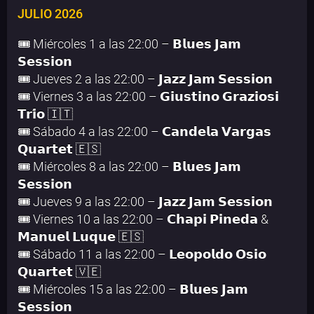
JULIO 2026
🎟️ Miércoles 1 a las 22:00 – 𝗕𝗹𝘂𝗲𝘀 𝗝𝗮𝗺
𝗦𝗲𝘀𝘀𝗶𝗼𝗻
🎟️ Jueves 2 a las 22:00 – 𝗝𝗮𝘇𝘇 𝗝𝗮𝗺 𝗦𝗲𝘀𝘀𝗶𝗼𝗻
🎟️ Viernes 3 a las 22:00 – 𝗚𝗶𝘂𝘀𝘁𝗶𝗻𝗼 𝗚𝗿𝗮𝘇𝗶𝗼𝘀𝗶
𝗧𝗿𝗶́𝗼 🇮🇹
🎟️ Sábado 4 a las 22:00 – 𝗖𝗮𝗻𝗱𝗲𝗹𝗮 𝗩𝗮𝗿𝗴𝗮𝘀
𝗤𝘂𝗮𝗿𝘁𝗲𝘁 🇪🇸
🎟️ Miércoles 8 a las 22:00 – 𝗕𝗹𝘂𝗲𝘀 𝗝𝗮𝗺
𝗦𝗲𝘀𝘀𝗶𝗼𝗻
🎟️ Jueves 9 a las 22:00 – 𝗝𝗮𝘇𝘇 𝗝𝗮𝗺 𝗦𝗲𝘀𝘀𝗶𝗼𝗻
🎟️ Viernes 10 a las 22:00 – 𝗖𝗵𝗮𝗽𝗶 𝗣𝗶𝗻𝗲𝗱𝗮 &
𝗠𝗮𝗻𝘂𝗲𝗹 𝗟𝘂𝗾𝘂𝗲 🇪🇸
🎟️ Sábado 11 a las 22:00 – 𝗟𝗲𝗼𝗽𝗼𝗹𝗱𝗼 𝗢𝘀𝗶𝗼
𝗤𝘂𝗮𝗿𝘁𝗲𝘁 🇻🇪
🎟️ Miércoles 15 a las 22:00 – 𝗕𝗹𝘂𝗲𝘀 𝗝𝗮𝗺
𝗦𝗲𝘀𝘀𝗶𝗼𝗻