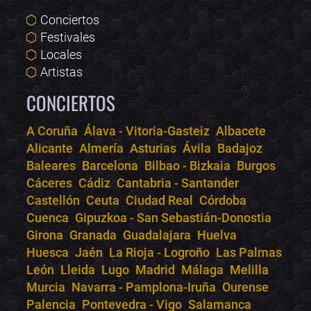
Conciertos
Festivales
Locales
Artistas
CONCIERTOS
A Coruña
Álava - Vitoria-Gasteiz
Albacete
Alicante
Almería
Asturias
Ávila
Badajoz
Bololoco · conciertos.club
Baleares
Barcelona
Bilbao - Bizkaia
Burgos
Online · Te ayudo a encontrar conciertos
Cáceres
Cádiz
Cantabria - Santander
Castellón
Ceuta
Ciudad Real
Córdoba
Cuenca
Gipuzkoa - San Sebastián-Donostia
Girona
Granada
Guadalajara
Huelva
Huesca
Jaén
La Rioja - Logroño
Las Palmas
León
Lleida
Lugo
Madrid
Málaga
Melilla
Murcia
Navarra - Pamplona-Iruña
Ourense
Palencia
Pontevedra - Vigo
Salamanca