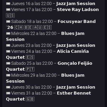
🎟️ Jueves 16 a las 22:00 – 𝗝𝗮𝘇𝘇 𝗝𝗮𝗺 𝗦𝗲𝘀𝘀𝗶𝗼𝗻
🎟️ Viernes 17 a las 22:00 – 𝗦𝘁𝗲𝘃𝗲 𝗥𝗮𝘆 𝗟𝗮𝗱𝘀𝗼𝗻
🇺🇸
🎟️ Sábado 18 a las 22:00 – 𝗙𝗼𝗰𝘂𝘀𝘆𝗲𝗮𝗿 𝗕𝗮𝗻𝗱
´𝟮𝟲 🇨🇭 🇧🇪 🇦🇺 🇪🇸
🎟️ Miércoles 22 a las 22:00 – 𝗕𝗹𝘂𝗲𝘀 𝗝𝗮𝗺
𝗦𝗲𝘀𝘀𝗶𝗼𝗻
🎟️ Jueves 23 a las 22:00 – 𝗝𝗮𝘇𝘇 𝗝𝗮𝗺 𝗦𝗲𝘀𝘀𝗶𝗼𝗻
🎟️ Viernes 24 a las 22:00 – 𝗔𝗹𝗶𝗰𝗶𝗮 𝗖𝗮𝗺𝗶𝗻̃𝗮
𝗤𝘂𝗮𝗿𝘁𝗲𝘁 🇪🇸
🎟️ Sábado 25 a las 22:00 – 𝗚𝗼𝗻𝗰̧𝗮𝗹𝗼 𝗙𝗲𝗶𝗷𝗮̃𝗼
𝗤𝘂𝗮𝗿𝘁𝗲𝘁 🇵🇹
🎟️ Miércoles 29 a las 22:00 – 𝗕𝗹𝘂𝗲𝘀 𝗝𝗮𝗺
𝗦𝗲𝘀𝘀𝗶𝗼𝗻
🎟️ Jueves 30 a las 22:00 – 𝗝𝗮𝘇𝘇 𝗝𝗮𝗺 𝗦𝗲𝘀𝘀𝗶𝗼𝗻
🎟️ Viernes 31 a las 22:00 – 𝗘𝘀𝘁𝗵𝗲𝗿 𝗕𝗲𝗻𝗻𝗲𝘁
𝗤𝘂𝗮𝗿𝘁𝗲𝘁 🇬🇧