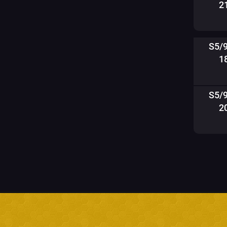
2
S5/
1
S5/
2