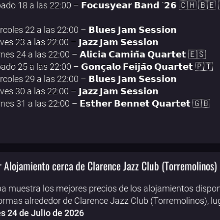
ado 18 a las 22:00 – 𝗙𝗼𝗰𝘂𝘀𝘆𝗲𝗮𝗿 𝗕𝗮𝗻𝗱 ´𝟮𝟲 🇨🇭 🇧🇪
rcoles 22 a las 22:00 – 𝗕𝗹𝘂𝗲𝘀 𝗝𝗮𝗺 𝗦𝗲𝘀𝘀𝗶𝗼𝗻
ves 23 a las 22:00 – 𝗝𝗮𝘇𝘇 𝗝𝗮𝗺 𝗦𝗲𝘀𝘀𝗶𝗼𝗻
nes 24 a las 22:00 – 𝗔𝗹𝗶𝗰𝗶𝗮 𝗖𝗮𝗺𝗶𝗻̃𝗮 𝗤𝘂𝗮𝗿𝘁𝗲𝘁 🇪🇸
do 25 a las 22:00 – 𝗚𝗼𝗻𝗰̧𝗮𝗹𝗼 𝗙𝗲𝗶𝗷𝗮̃𝗼 𝗤𝘂𝗮𝗿𝘁𝗲𝘁 🇵🇹
rcoles 29 a las 22:00 – 𝗕𝗹𝘂𝗲𝘀 𝗝𝗮𝗺 𝗦𝗲𝘀𝘀𝗶𝗼𝗻
ves 30 a las 22:00 – 𝗝𝗮𝘇𝘇 𝗝𝗮𝗺 𝗦𝗲𝘀𝘀𝗶𝗼𝗻
rnes 31 a las 22:00 – 𝗘𝘀𝘁𝗵𝗲𝗿 𝗕𝗲𝗻𝗻𝗲𝘁 𝗤𝘂𝗮𝗿𝘁𝗲𝘁 🇬🇧
 Alojamiento cerca de Clarence Jazz Club (Torremolinos)
a muestra los mejores precios de los alojamientos dispon
ormas alrededor de Clarence Jazz Club (Torremolinos), lu
s 24 de Julio de 2026