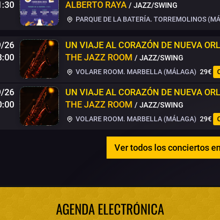
1:30
ALBERTO RAYA
/ JAZZ/SWING
PARQUE DE LA BATERÍA. TORREMOLINOS (M
9/26
UN VIAJE AL CORAZÓN DE NUEVA OR
8:00
THE JAZZ ROOM
/ JAZZ/SWING
VOLARE ROOM. MARBELLA (MÁLAGA)
29€
9/26
UN VIAJE AL CORAZÓN DE NUEVA OR
0:00
THE JAZZ ROOM
/ JAZZ/SWING
VOLARE ROOM. MARBELLA (MÁLAGA)
29€
Ver todos los conciertos 
AGENDA ELECTRÓNICA