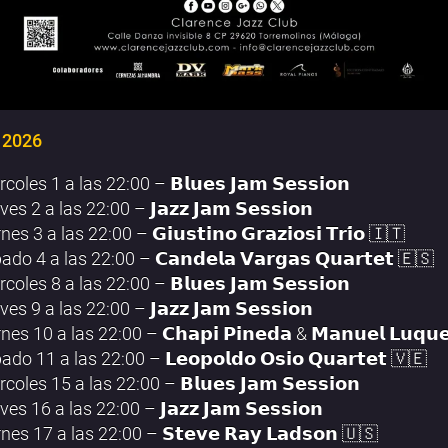
 2026
rcoles 1 a las 22:00 – 𝗕𝗹𝘂𝗲𝘀 𝗝𝗮𝗺 𝗦𝗲𝘀𝘀𝗶𝗼𝗻
ves 2 a las 22:00 – 𝗝𝗮𝘇𝘇 𝗝𝗮𝗺 𝗦𝗲𝘀𝘀𝗶𝗼𝗻
nes 3 a las 22:00 – 𝗚𝗶𝘂𝘀𝘁𝗶𝗻𝗼 𝗚𝗿𝗮𝘇𝗶𝗼𝘀𝗶 𝗧𝗿𝗶́𝗼 🇮🇹
ado 4 a las 22:00 – 𝗖𝗮𝗻𝗱𝗲𝗹𝗮 𝗩𝗮𝗿𝗴𝗮𝘀 𝗤𝘂𝗮𝗿𝘁𝗲𝘁 🇪🇸
rcoles 8 a las 22:00 – 𝗕𝗹𝘂𝗲𝘀 𝗝𝗮𝗺 𝗦𝗲𝘀𝘀𝗶𝗼𝗻
ves 9 a las 22:00 – 𝗝𝗮𝘇𝘇 𝗝𝗮𝗺 𝗦𝗲𝘀𝘀𝗶𝗼𝗻
rnes 10 a las 22:00 – 𝗖𝗵𝗮𝗽𝗶 𝗣𝗶𝗻𝗲𝗱𝗮 & 𝗠𝗮𝗻𝘂𝗲𝗹 𝗟𝘂𝗾𝘂
ado 11 a las 22:00 – 𝗟𝗲𝗼𝗽𝗼𝗹𝗱𝗼 𝗢𝘀𝗶𝗼 𝗤𝘂𝗮𝗿𝘁𝗲𝘁 🇻🇪
rcoles 15 a las 22:00 – 𝗕𝗹𝘂𝗲𝘀 𝗝𝗮𝗺 𝗦𝗲𝘀𝘀𝗶𝗼𝗻
ves 16 a las 22:00 – 𝗝𝗮𝘇𝘇 𝗝𝗮𝗺 𝗦𝗲𝘀𝘀𝗶𝗼𝗻
rnes 17 a las 22:00 – 𝗦𝘁𝗲𝘃𝗲 𝗥𝗮𝘆 𝗟𝗮𝗱𝘀𝗼𝗻 🇺🇸