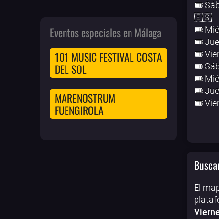
🎟️ Sáb
🇪🇸
Eventos especiales en Málaga
🎟️ Mié
🎟️ Jue
🎟️ Vier
101 MUSIC FESTIVAL COSTA
🎟️ Sába
DEL SOL
🎟️ Mié
🎟️ Jue
MARENOSTRUM
🎟️ Vie
FUENGIROLA
Buscar
El map
plataf
Vierne