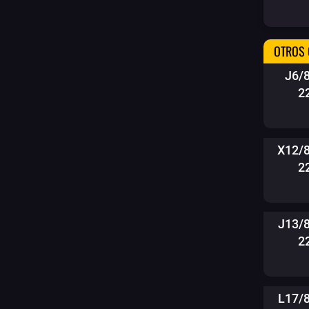
OTROS 
J6/
2
X12/
2
J13/
2
L17/