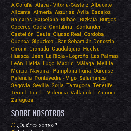
A Coruña
Álava - Vitoria-Gasteiz
Albacete
Alicante
Almería
Asturias
Ávila
Badajoz
Bololoco · conciertos.club
Baleares
Barcelona
Bilbao - Bizkaia
Burgos
Online · Te ayudo a encontrar conciertos
Cáceres
Cádiz
Cantabria - Santander
Castellón
Ceuta
Ciudad Real
Córdoba
Cuenca
Gipuzkoa - San Sebastián-Donostia
Girona
Granada
Guadalajara
Huelva
Huesca
Jaén
La Rioja - Logroño
Las Palmas
León
Lleida
Lugo
Madrid
Málaga
Melilla
Murcia
Navarra - Pamplona-Iruña
Ourense
Palencia
Pontevedra - Vigo
Salamanca
Segovia
Sevilla
Soria
Tarragona
Tenerife
Teruel
Toledo
Valencia
Valladolid
Zamora
Zaragoza
SOBRE NOSOTROS
¿Quiénes somos?