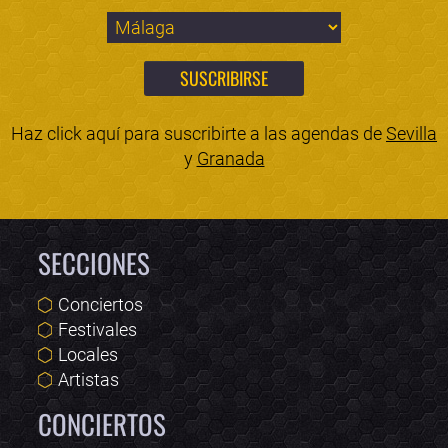
Haz click aquí para suscribirte a las agendas de
Sevilla
y
Granada
SECCIONES
Conciertos
Festivales
Locales
Artistas
CONCIERTOS