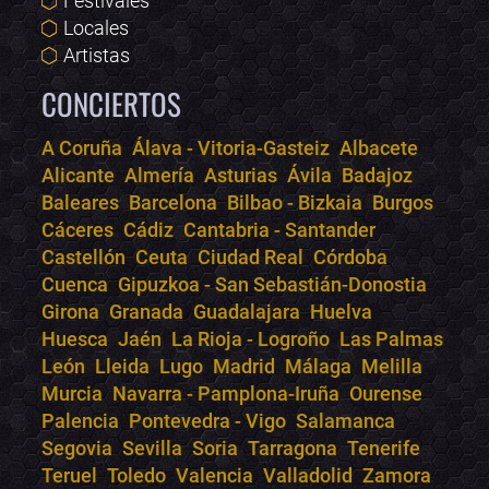
Festivales
Locales
Artistas
CONCIERTOS
A Coruña
Álava - Vitoria-Gasteiz
Albacete
Alicante
Almería
Asturias
Ávila
Badajoz
Bololoco · conciertos.club
Baleares
Barcelona
Bilbao - Bizkaia
Burgos
Online · Te ayudo a encontrar conciertos
Cáceres
Cádiz
Cantabria - Santander
Castellón
Ceuta
Ciudad Real
Córdoba
Cuenca
Gipuzkoa - San Sebastián-Donostia
Girona
Granada
Guadalajara
Huelva
Huesca
Jaén
La Rioja - Logroño
Las Palmas
León
Lleida
Lugo
Madrid
Málaga
Melilla
Murcia
Navarra - Pamplona-Iruña
Ourense
Palencia
Pontevedra - Vigo
Salamanca
Segovia
Sevilla
Soria
Tarragona
Tenerife
Teruel
Toledo
Valencia
Valladolid
Zamora