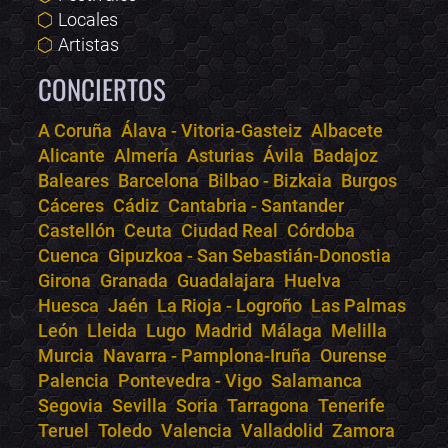
Locales
Artistas
CONCIERTOS
A Coruña
Álava - Vitoria-Gasteiz
Albacete
Alicante
Almería
Asturias
Ávila
Badajoz
Bololoco · conciertos.club
Baleares
Barcelona
Bilbao - Bizkaia
Burgos
Online · Te ayudo a encontrar conciertos
Cáceres
Cádiz
Cantabria - Santander
Castellón
Ceuta
Ciudad Real
Córdoba
Cuenca
Gipuzkoa - San Sebastián-Donostia
Girona
Granada
Guadalajara
Huelva
Huesca
Jaén
La Rioja - Logroño
Las Palmas
León
Lleida
Lugo
Madrid
Málaga
Melilla
Murcia
Navarra - Pamplona-Iruña
Ourense
Palencia
Pontevedra - Vigo
Salamanca
Segovia
Sevilla
Soria
Tarragona
Tenerife
Teruel
Toledo
Valencia
Valladolid
Zamora