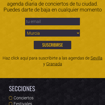
agenda diaria de conciertos de tu ciudad.
Puedes darte de baja en cualquier momento
Haz click aquí para suscribirte a las agendas de
Sevilla
y
Granada
SECCIONES
Conciertos
Festivales