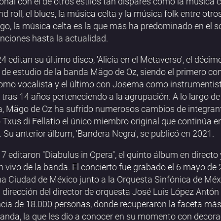
ional con el de otros estilos tan dispares como la música cl
d roll, el blues, la música celta y la música folk entre otros
o, la música celta es la que más ha predominado en el s
nciones hasta la actualidad.
4 editan su último disco, 'Alicia en el Metaverso', el décim
de estudio de la banda Mägo de Oz, siendo el primero co
omo vocalista y el último con Josema como instrumentis
, tras 14 años perteneciendo a la agrupación. A lo largo de
a, Mägo de Oz ha sufrido numerosos cambios de integran
 Txus di Fellatio el único miembro original que continúa en
 Su anterior álbum, 'Bandera Negra', se publicó en 2021.
7 editaron "Diabulus in Opera", el quinto álbum en directo
 vivo de la banda. El concierto fue grabado el 6 mayo de
na Ciudad de México junto a la Orquesta Sinfónica de Méx
a dirección del director de orquesta José Luis López Antón
cia de 18.000 personas, donde recuperaron la faceta más 
banda, la que les dio a conocer en su momento con decor