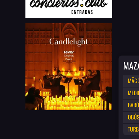
MAZ
MÄGO
MEDI
BARÓ
OBÚ
TURB