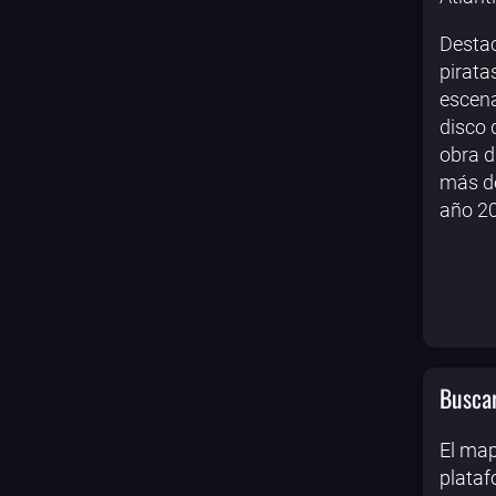
Destac
pirata
escena
disco 
obra d
más de
año 2
Buscar
El map
plataf