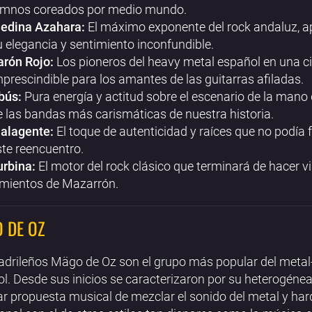
imnos coreados por medio mundo.
edina Azahara:
El máximo exponente del rock andaluz, 
u elegancia y sentimiento inconfundible.
arón Rojo:
Los pioneros del heavy metal español en una ci
mprescindible para los amantes de las guitarras afiladas.
bús:
Pura energía y actitud sobre el escenario de la mano
e las bandas más carismáticas de nuestra historia.
alagente:
El toque de autenticidad y raíces que no podía f
ste reencuentro.
urbina:
El motor del rock clásico que terminará de hacer vi
imientos de Mazarrón.
 DE OZ
drileños Mägo de Oz son el grupo más popular del metal-
l. Desde sus inicios se caracterizaron por su heterogénea
ar propuesta musical de mezclar el sonido del metal y har