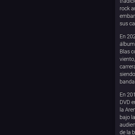
tradic
rock an
embarg
sus ca
En 202
álbum 
Blas c
viento
carrer
siendo
banda.
En 201
DVD en
la Are
bajo l
audien
de la 