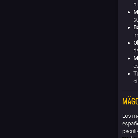
h
M
s
B
i
O
d
M
e
T
c
MÄGO
Los ma
españo
peculi