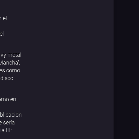
 el
el
avy metal
 Mancha',
ones como
 disco
como en
blicación
e sería
a III: