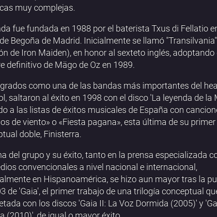
icas muy complejas.
da fue fundada en 1988 por el baterista Txus di Fellatio en
 de Begoña de Madrid. Inicialmente se llamó "Transilvania"
ón de Iron Maiden), en honor al sexteto inglés, adoptando 
 definitivo de Mägo de Oz en 1989.
grados como una de las bandas más importantes del he
l, saltaron al éxito en 1998 con el disco 'La leyenda de la
do a las listas de éxitos musicales de España con canci
os de viento» o «Fiesta pagana», esta última de su primer
tual doble, Finisterra.
a del grupo y su éxito, tanto en la prensa especializada 
dios convencionales a nivel nacional e internacional,
almente en Hispanoamérica, se hizo aun mayor tras la pu
3 de 'Gaia', el primer trabajo de una trilogía conceptual qu
tada con los discos 'Gaia II: La Voz Dormida (2005)' y 'Gai
ia (2010)', de igual o mayor éxito.