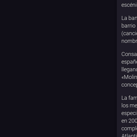
escén
La ban
barrio
(canci
nombre
Consa
españo
llegan
«Molin
concep
La fam
los me
especi
en 200
comple
Atlant