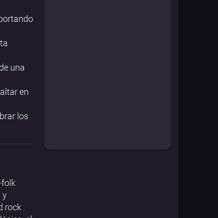
aportando
ta
 de una
altar en
brar los
folk
 y
d rock