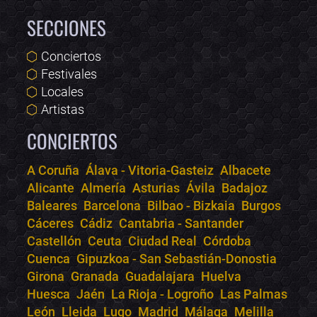
SECCIONES
Conciertos
Festivales
Locales
Artistas
CONCIERTOS
A Coruña
Álava - Vitoria-Gasteiz
Albacete
Alicante
Almería
Asturias
Ávila
Badajoz
Bololoco · conciertos.club
Baleares
Barcelona
Bilbao - Bizkaia
Burgos
Online · Te ayudo a encontrar conciertos
Cáceres
Cádiz
Cantabria - Santander
Castellón
Ceuta
Ciudad Real
Córdoba
Cuenca
Gipuzkoa - San Sebastián-Donostia
Girona
Granada
Guadalajara
Huelva
Huesca
Jaén
La Rioja - Logroño
Las Palmas
León
Lleida
Lugo
Madrid
Málaga
Melilla