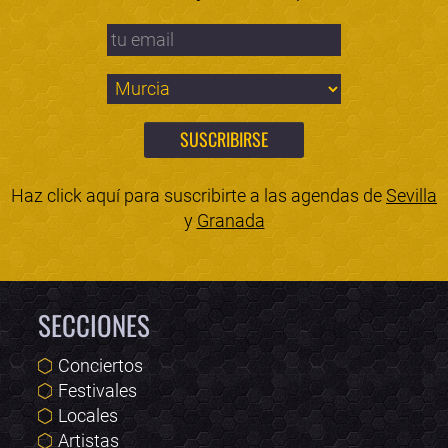
Haz click aquí para suscribirte a las agendas de
Sevilla
y
Granada
SECCIONES
Conciertos
Festivales
Locales
Artistas