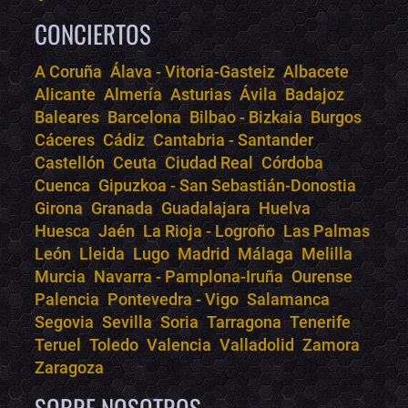
CONCIERTOS
A Coruña
Álava - Vitoria-Gasteiz
Albacete
Alicante
Almería
Asturias
Ávila
Badajoz
Bololoco · conciertos.club
Baleares
Barcelona
Bilbao - Bizkaia
Burgos
Online · Te ayudo a encontrar conciertos
Cáceres
Cádiz
Cantabria - Santander
Castellón
Ceuta
Ciudad Real
Córdoba
Cuenca
Gipuzkoa - San Sebastián-Donostia
Girona
Granada
Guadalajara
Huelva
Huesca
Jaén
La Rioja - Logroño
Las Palmas
León
Lleida
Lugo
Madrid
Málaga
Melilla
Murcia
Navarra - Pamplona-Iruña
Ourense
Palencia
Pontevedra - Vigo
Salamanca
Segovia
Sevilla
Soria
Tarragona
Tenerife
Teruel
Toledo
Valencia
Valladolid
Zamora
Zaragoza
SOBRE NOSOTROS