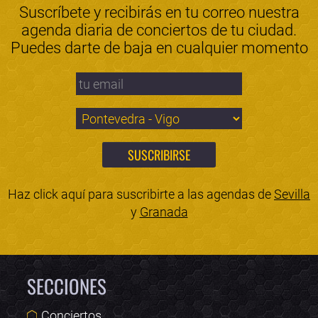
Suscríbete y recibirás en tu correo nuestra
agenda diaria de conciertos de tu ciudad.
Puedes darte de baja en cualquier momento
Haz click aquí para suscribirte a las agendas de
Sevilla
y
Granada
SECCIONES
Conciertos