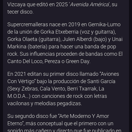
Vizcaya que editó en 2025 '
Avenida América
', su
tecer disco.
Supercremalleras nace en 2019 en Gernika-Lumo
de la unión de Gorka Etxeberria (voz y guitarra),
Gorka Olaeta (guitarra), Julen Alberdi (bajo) y Unai
Markina (batería) para hacer una banda de pop
rock. Sus influencias proceden de bandas como El
Canto Del Loco, Pereza o Green Day.
En 2021 editan su primer disco llamado “Aviones
Con Vértigo” bajo la producción de Santi García
(Sexy Zebras, Cala Vento, Berri Txarrak, La
M.O.D.A…) con canciones de rock con letras
vacilonas y melodías pegadizas.
Su segundo disco fue “Arte Moderno Y Amor
Eterno”, más conceptual que el primero con un
sonido más cañero y directo que fue publicado en