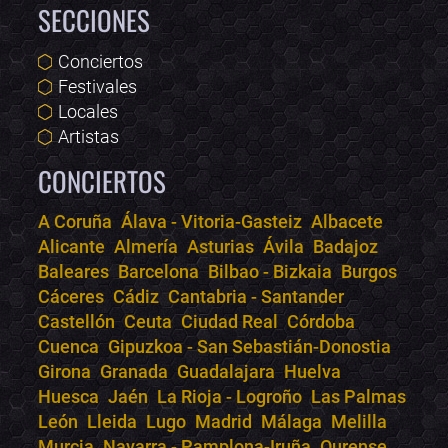
SECCIONES
Conciertos
Festivales
Locales
Artistas
CONCIERTOS
A Coruña
Álava - Vitoria-Gasteiz
Albacete
Alicante
Almería
Asturias
Ávila
Badajoz
Bololoco · conciertos.club
Baleares
Barcelona
Bilbao - Bizkaia
Burgos
Online · Te ayudo a encontrar conciertos
Cáceres
Cádiz
Cantabria - Santander
Castellón
Ceuta
Ciudad Real
Córdoba
Cuenca
Gipuzkoa - San Sebastián-Donostia
Girona
Granada
Guadalajara
Huelva
Huesca
Jaén
La Rioja - Logroño
Las Palmas
León
Lleida
Lugo
Madrid
Málaga
Melilla
Murcia
Navarra - Pamplona-Iruña
Ourense