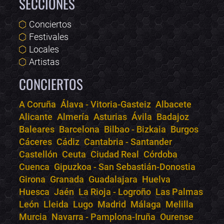
SECCIONES
Conciertos
Festivales
Locales
Artistas
CONCIERTOS
A Coruña
Álava - Vitoria-Gasteiz
Albacete
Alicante
Almería
Asturias
Ávila
Badajoz
Bololoco · conciertos.club
Baleares
Barcelona
Bilbao - Bizkaia
Burgos
Online · Te ayudo a encontrar conciertos
Cáceres
Cádiz
Cantabria - Santander
Castellón
Ceuta
Ciudad Real
Córdoba
Cuenca
Gipuzkoa - San Sebastián-Donostia
Girona
Granada
Guadalajara
Huelva
Huesca
Jaén
La Rioja - Logroño
Las Palmas
León
Lleida
Lugo
Madrid
Málaga
Melilla
Murcia
Navarra - Pamplona-Iruña
Ourense