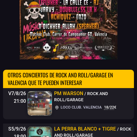
OTROS CONCIERTOS DE ROCK AND ROLL/GARAGE EN
VALENCIA QUE TE PUEDEN INTERESAR
V7/8/26
PM WARSON
/ ROCK AND
ROLL/GARAGE
21:00
LOCO CLUB. VALENCIA
18
/
22
€
S5/9/26
LA PERRA BLANCO + TIGRE
/ ROCK
AND ROLL/GARAGE
18:00