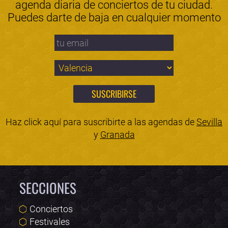
agenda diaria de conciertos de tu ciudad.
Puedes darte de baja en cualquier momento
Haz click aquí para suscribirte a las agendas de
Sevilla
y
Granada
SECCIONES
Conciertos
Festivales