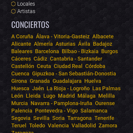
Locales
Artistas
CONCIERTOS
A Coruña
Álava - Vitoria-Gasteiz
Albacete
Alicante
Almería
Asturias
Ávila
Badajoz
Bololoco · conciertos.club
Baleares
Barcelona
Bilbao - Bizkaia
Burgos
Online · Te ayudo a encontrar conciertos
Cáceres
Cádiz
Cantabria - Santander
Castellón
Ceuta
Ciudad Real
Córdoba
Cuenca
Gipuzkoa - San Sebastián-Donostia
Girona
Granada
Guadalajara
Huelva
Huesca
Jaén
La Rioja - Logroño
Las Palmas
León
Lleida
Lugo
Madrid
Málaga
Melilla
Murcia
Navarra - Pamplona-Iruña
Ourense
Palencia
Pontevedra - Vigo
Salamanca
Segovia
Sevilla
Soria
Tarragona
Tenerife
Teruel
Toledo
Valencia
Valladolid
Zamora
Zaragoza