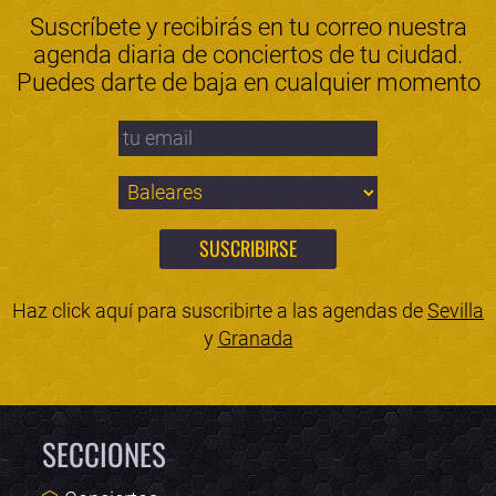
Suscríbete y recibirás en tu correo nuestra
agenda diaria de conciertos de tu ciudad.
Puedes darte de baja en cualquier momento
Haz click aquí para suscribirte a las agendas de
Sevilla
y
Granada
SECCIONES