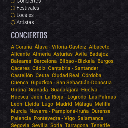
Conciertos
Festivales
Locales
Artistas
CONCIERTOS
A Coruña
Álava - Vitoria-Gasteiz
Albacete
Alicante
Almería
Asturias
Ávila
Badajoz
Bololoco · conciertos.club
Baleares
Barcelona
Bilbao - Bizkaia
Burgos
Online · Te ayudo a encontrar conciertos
Cáceres
Cádiz
Cantabria - Santander
Castellón
Ceuta
Ciudad Real
Córdoba
Cuenca
Gipuzkoa - San Sebastián-Donostia
Girona
Granada
Guadalajara
Huelva
Huesca
Jaén
La Rioja - Logroño
Las Palmas
León
Lleida
Lugo
Madrid
Málaga
Melilla
Murcia
Navarra - Pamplona-Iruña
Ourense
Palencia
Pontevedra - Vigo
Salamanca
Segovia
Sevilla
Soria
Tarragona
Tenerife