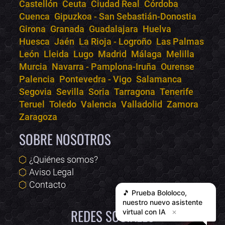
Castellón
Ceuta
Ciudad Real
Córdoba
Cuenca
Gipuzkoa - San Sebastián-Donostia
Girona
Granada
Guadalajara
Huelva
Huesca
Jaén
La Rioja - Logroño
Las Palmas
León
Lleida
Lugo
Madrid
Málaga
Melilla
Murcia
Navarra - Pamplona-Iruña
Ourense
Palencia
Pontevedra - Vigo
Salamanca
Segovia
Sevilla
Soria
Tarragona
Tenerife
Teruel
Toledo
Valencia
Valladolid
Zamora
Zaragoza
SOBRE NOSOTROS
¿Quiénes somos?
Aviso Legal
Contacto
🎵 Prueba
Bololoco
,
nuestro nuevo asistente
REDES SOCIALES
virtual con IA
✕