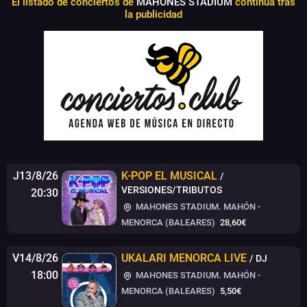
El listado de conciertos de
MAHONES STADIUM
continúa tras
la publicidad
J13/8/26
K-POP EL MUSICAL
/
VERSIONES/TRIBUTOS
20:30
MAHONES STADIUM. MAHÓN -
MENORCA (BALEARES)
28,60€
V14/8/26
UKALARI MENORCA LIVE
/ DJ
18:00
MAHONES STADIUM. MAHÓN -
MENORCA (BALEARES)
5,50€