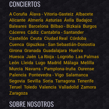
CONCIERTOS
A Coruña
Álava - Vitoria-Gasteiz
Albacete
Alicante
Almería
Asturias
Ávila
Badajoz
Bololoco · conciertos.club
Baleares
Barcelona
Bilbao - Bizkaia
Burgos
Online · Te ayudo a encontrar conciertos
Cáceres
Cádiz
Cantabria - Santander
Castellón
Ceuta
Ciudad Real
Córdoba
Cuenca
Gipuzkoa - San Sebastián-Donostia
Girona
Granada
Guadalajara
Huelva
Huesca
Jaén
La Rioja - Logroño
Las Palmas
León
Lleida
Lugo
Madrid
Málaga
Melilla
Murcia
Navarra - Pamplona-Iruña
Ourense
Palencia
Pontevedra - Vigo
Salamanca
Segovia
Sevilla
Soria
Tarragona
Tenerife
Teruel
Toledo
Valencia
Valladolid
Zamora
Zaragoza
SOBRE NOSOTROS