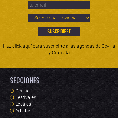
Haz click aquí para suscribirte a las agendas de
Sevilla
y
Granada
SECCIONES
Conciertos
Festivales
Locales
Artistas