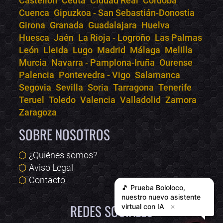
Castellón
Ceuta
Ciudad Real
Córdoba
Cuenca
Gipuzkoa - San Sebastián-Donostia
Girona
Granada
Guadalajara
Huelva
Huesca
Jaén
La Rioja - Logroño
Las Palmas
León
Lleida
Lugo
Madrid
Málaga
Melilla
Murcia
Navarra - Pamplona-Iruña
Ourense
Palencia
Pontevedra - Vigo
Salamanca
Segovia
Sevilla
Soria
Tarragona
Tenerife
Teruel
Toledo
Valencia
Valladolid
Zamora
Zaragoza
SOBRE NOSOTROS
¿Quiénes somos?
Aviso Legal
Contacto
🎵 Prueba
Bololoco
,
nuestro nuevo asistente
REDES SOCIALES
virtual con IA
✕