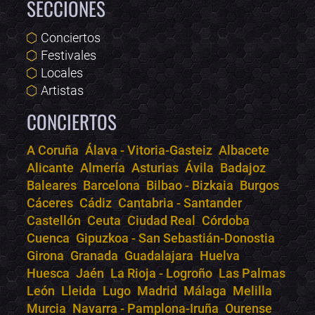
SECCIONES
Conciertos
Festivales
Locales
Artistas
CONCIERTOS
A Coruña
Álava - Vitoria-Gasteiz
Albacete
Alicante
Almería
Asturias
Ávila
Badajoz
Bololoco · conciertos.club
Baleares
Barcelona
Bilbao - Bizkaia
Burgos
Online · Te ayudo a encontrar conciertos
Cáceres
Cádiz
Cantabria - Santander
Castellón
Ceuta
Ciudad Real
Córdoba
Cuenca
Gipuzkoa - San Sebastián-Donostia
Girona
Granada
Guadalajara
Huelva
Huesca
Jaén
La Rioja - Logroño
Las Palmas
León
Lleida
Lugo
Madrid
Málaga
Melilla
Murcia
Navarra - Pamplona-Iruña
Ourense