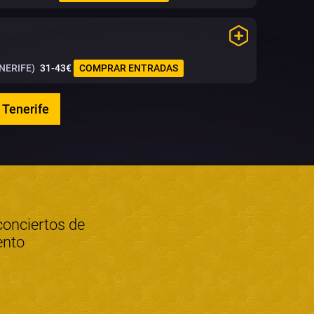
NERIFE)
31-43€
COMPRAR ENTRADAS
 Tenerife
conciertos de
ento