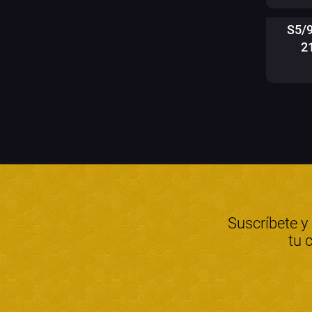
S5/
2
Suscríbete y
tu 