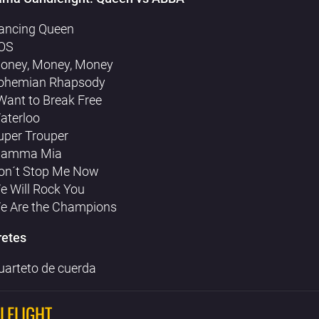
ancing Queen
OS
oney, Money, Money
ohemian Rhapsody
 Want to Break Free
aterloo
uper Trouper
amma Mia
on´t Stop Me Now
e Will Rock You
e Are the Champions
retes
uarteto de cuerda
LELIGHT