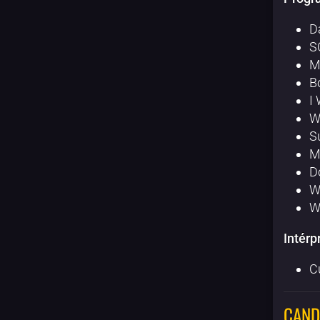
D
S
M
B
I
W
S
M
D
W
W
Intérp
C
CAND