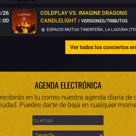
9/26
COLDPLAY VS. IMAGINE DRAGONS
1:00
CANDLELIGHT
/ VERSIONES/TRIBUTOS
ESPACIO MUTUA TINERFEÑA. LA LAGUNA (TE
Ver todos los conciertos en
AGENDA ELECTRÓNICA
 recibirás en tu correo nuestra agenda diaria de 
ciudad. Puedes darte de baja en cualquier mom