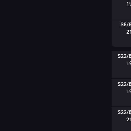
1
S8/
2
S22/
1
S22/
1
S22/
2