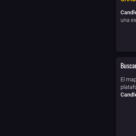
Candl
una ex
Buscar
El map
plataf
Candle