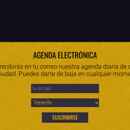
AGENDA ELECTRÓNICA
 recibirás en tu correo nuestra agenda diaria de 
ciudad. Puedes darte de baja en cualquier mom