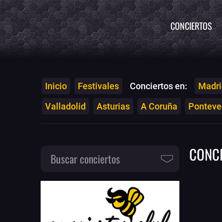
CONCIERTOS
Inicio
Festivales
Conciertos en:
Madri
Valladolid
Asturias
A Coruña
Ponteved
CONC
Buscar conciertos