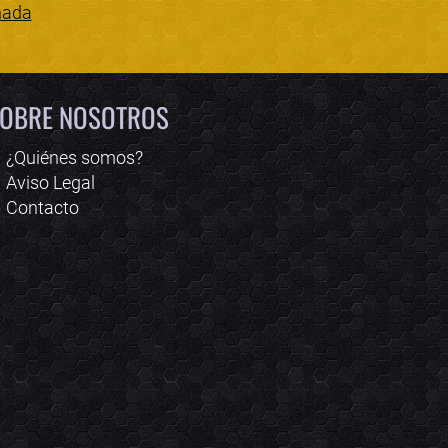
nada
Bololoco · conciertos.club
Online · Te ayudo a encontrar conciertos
OBRE NOSOTROS
¿Quiénes somos?
Aviso Legal
Contacto