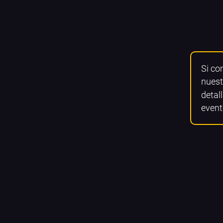
Si co
nuest
detall
event