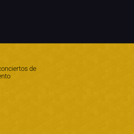
conciertos de
ento