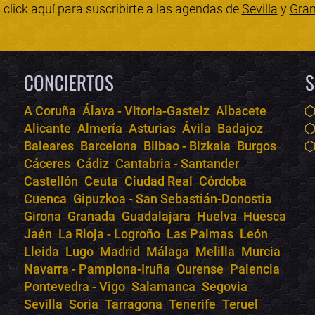
click aquí para suscribirte a las agendas de
Sevilla
y
Gra
CONCIERTOS
S
A Coruña
Álava - Vitoria-Gasteiz
Albacete
Alicante
Almería
Asturias
Ávila
Badajoz
Baleares
Barcelona
Bilbao - Bizkaia
Burgos
Cáceres
Cádiz
Cantabria - Santander
Castellón
Ceuta
Ciudad Real
Córdoba
Cuenca
Gipuzkoa - San Sebastián-Donostia
Girona
Granada
Guadalajara
Huelva
Huesca
Jaén
La Rioja - Logroño
Las Palmas
León
Lleida
Lugo
Madrid
Málaga
Melilla
Murcia
Navarra - Pamplona-Iruña
Ourense
Palencia
Pontevedra - Vigo
Salamanca
Segovia
Sevilla
Soria
Tarragona
Tenerife
Teruel