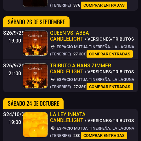
(TENERIFE)
37€
COMPRAR ENTRADAS
SÁBADO 26 DE SEPTIEMBRE
S26/9/26
QUEEN VS. ABBA
CANDLELIGHT
/ VERSIONES/TRIBUTOS
19:00
ESPACIO MUTUA TINERFEÑA. LA LAGUNA
(TENERIFE)
27-38€
COMPRAR ENTRADAS
S26/9/26
TRIBUTO A HANS ZIMMER
CANDLELIGHT
/ VERSIONES/TRIBUTOS
21:00
ESPACIO MUTUA TINERFEÑA. LA LAGUNA
(TENERIFE)
27-38€
COMPRAR ENTRADAS
SÁBADO 24 DE OCTUBRE
S24/10/26
LA LEY INNATA
CANDLELIGHT
/ VERSIONES/TRIBUTOS
19:00
ESPACIO MUTUA TINERFEÑA. LA LAGUNA
(TENERIFE)
28€
COMPRAR ENTRADAS