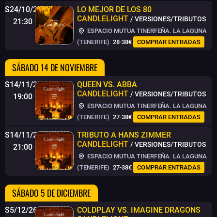
S24/10/26
LO MEJOR DE LOS 80
CANDLELIGHT
/ VERSIONES/TRIBUTOS
21:30
ESPACIO MUTUA TINERFEÑA. LA LAGUNA
(TENERIFE)
28-38€
COMPRAR ENTRADAS
SÁBADO 14 DE NOVIEMBRE
S14/11/26
QUEEN VS. ABBA
CANDLELIGHT
/ VERSIONES/TRIBUTOS
19:00
ESPACIO MUTUA TINERFEÑA. LA LAGUNA
(TENERIFE)
27-38€
COMPRAR ENTRADAS
S14/11/26
TRIBUTO A HANS ZIMMER
CANDLELIGHT
/ VERSIONES/TRIBUTOS
21:00
ESPACIO MUTUA TINERFEÑA. LA LAGUNA
(TENERIFE)
27-38€
COMPRAR ENTRADAS
SÁBADO 5 DE DICIEMBRE
S5/12/26
COLDPLAY VS. IMAGINE DRAGONS