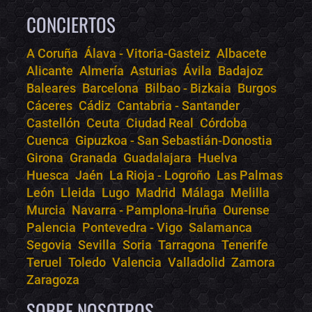
CONCIERTOS
A Coruña
Álava - Vitoria-Gasteiz
Albacete
Alicante
Almería
Asturias
Ávila
Badajoz
Bololoco · conciertos.club
Baleares
Barcelona
Bilbao - Bizkaia
Burgos
Online · Te ayudo a encontrar conciertos
Cáceres
Cádiz
Cantabria - Santander
Castellón
Ceuta
Ciudad Real
Córdoba
Cuenca
Gipuzkoa - San Sebastián-Donostia
Girona
Granada
Guadalajara
Huelva
Huesca
Jaén
La Rioja - Logroño
Las Palmas
León
Lleida
Lugo
Madrid
Málaga
Melilla
Murcia
Navarra - Pamplona-Iruña
Ourense
Palencia
Pontevedra - Vigo
Salamanca
Segovia
Sevilla
Soria
Tarragona
Tenerife
Teruel
Toledo
Valencia
Valladolid
Zamora
Zaragoza
SOBRE NOSOTROS