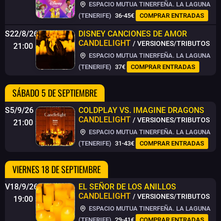
ESPACIO MUTUA TINERFEÑA. LA LAGUNA
(TENERIFE)
36-45€
COMPRAR ENTRADAS
S22/8/26
DISNEY CANCIONES DE AMOR
CANDLELIGHT
/ VERSIONES/TRIBUTOS
21:00
ESPACIO MUTUA TINERFEÑA. LA LAGUNA
(TENERIFE)
37€
COMPRAR ENTRADAS
SÁBADO 5 DE SEPTIEMBRE
S5/9/26
COLDPLAY VS. IMAGINE DRAGONS
CANDLELIGHT
/ VERSIONES/TRIBUTOS
21:00
ESPACIO MUTUA TINERFEÑA. LA LAGUNA
(TENERIFE)
31-43€
COMPRAR ENTRADAS
VIERNES 18 DE SEPTIEMBRE
V18/9/26
EL SEÑOR DE LOS ANILLOS
CANDLELIGHT
/ VERSIONES/TRIBUTOS
19:00
ESPACIO MUTUA TINERFEÑA. LA LAGUNA
(TENERIFE)
29-41€
COMPRAR ENTRADAS