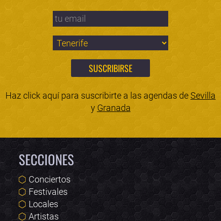
Haz click aquí para suscribirte a las agendas de
Sevilla
y
Granada
SECCIONES
Conciertos
Festivales
Locales
Artistas