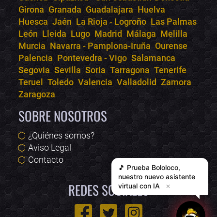
Girona
Granada
Guadalajara
Huelva
Huesca
Jaén
La Rioja - Logroño
Las Palmas
León
Lleida
Lugo
Madrid
Málaga
Melilla
Murcia
Navarra - Pamplona-Iruña
Ourense
Palencia
Pontevedra - Vigo
Salamanca
Segovia
Sevilla
Soria
Tarragona
Tenerife
Teruel
Toledo
Valencia
Valladolid
Zamora
Zaragoza
SOBRE NOSOTROS
¿Quiénes somos?
Aviso Legal
Contacto
🎵 Prueba
Bololoco
,
nuestro nuevo asistente
REDES SOCIALES
virtual con IA
✕