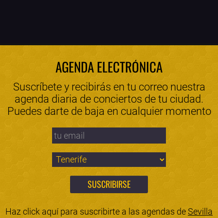
AGENDA ELECTRÓNICA
Suscríbete y recibirás en tu correo nuestra
agenda diaria de conciertos de tu ciudad.
Puedes darte de baja en cualquier momento
Haz click aquí para suscribirte a las agendas de
Sevilla