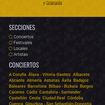
y
Granada
SECCIONES
Conciertos
Festivales
Locales
Artistas
CONCIERTOS
A Coruña
Álava - Vitoria-Gasteiz
Albacete
Alicante
Almería
Asturias
Ávila
Badajoz
Bololoco · conciertos.club
Baleares
Barcelona
Bilbao - Bizkaia
Burgos
Online · Te ayudo a encontrar conciertos
Cáceres
Cádiz
Cantabria - Santander
Castellón
Ceuta
Ciudad Real
Córdoba
Cuenca
Gipuzkoa - San Sebastián-Donostia