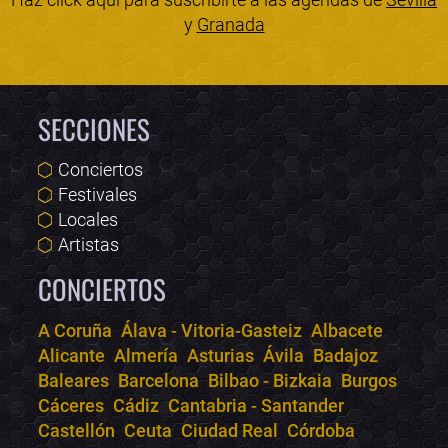
y
Granada
SECCIONES
Conciertos
Festivales
Locales
Artistas
CONCIERTOS
A Coruña
Álava - Vitoria-Gasteiz
Albacete
Alicante
Almería
Asturias
Ávila
Badajoz
Bololoco · conciertos.club
Baleares
Barcelona
Bilbao - Bizkaia
Burgos
Online · Te ayudo a encontrar conciertos
Cáceres
Cádiz
Cantabria - Santander
Castellón
Ceuta
Ciudad Real
Córdoba