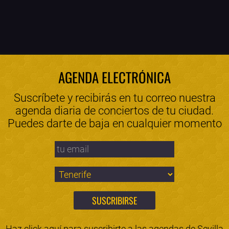
AGENDA ELECTRÓNICA
Suscríbete y recibirás en tu correo nuestra
agenda diaria de conciertos de tu ciudad.
Puedes darte de baja en cualquier momento
Haz click aquí para suscribirte a las agendas de
Sevilla