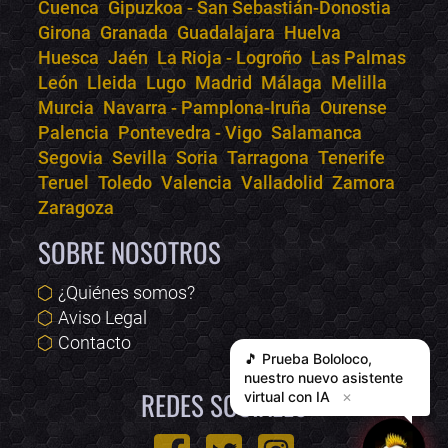
Cuenca
Gipuzkoa - San Sebastián-Donostia
Girona
Granada
Guadalajara
Huelva
Huesca
Jaén
La Rioja - Logroño
Las Palmas
León
Lleida
Lugo
Madrid
Málaga
Melilla
Murcia
Navarra - Pamplona-Iruña
Ourense
Palencia
Pontevedra - Vigo
Salamanca
Segovia
Sevilla
Soria
Tarragona
Tenerife
Teruel
Toledo
Valencia
Valladolid
Zamora
Zaragoza
SOBRE NOSOTROS
¿Quiénes somos?
Aviso Legal
Contacto
🎵 Prueba
Bololoco
,
nuestro nuevo asistente
REDES SOCIALES
virtual con IA
✕