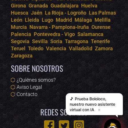
Girona
Granada
Guadalajara
Huelva
Huesca
Jaén
La Rioja - Logroño
Las Palmas
León
Lleida
Lugo
Madrid
Málaga
Melilla
Murcia
Navarra - Pamplona-Iruña
Ourense
Palencia
Pontevedra - Vigo
Salamanca
Segovia
Sevilla
Soria
Tarragona
Tenerife
Teruel
Toledo
Valencia
Valladolid
Zamora
Zaragoza
SOBRE NOSOTROS
¿Quiénes somos?
Aviso Legal
Contacto
🎵 Prueba
Bololoco
,
nuestro nuevo asistente
REDES SOCIALES
virtual con IA
✕