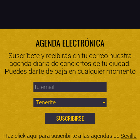
AGENDA ELECTRÓNICA
Suscríbete y recibirás en tu correo nuestra
agenda diaria de conciertos de tu ciudad.
Puedes darte de baja en cualquier momento
Haz click aquí para suscribirte a las agendas de
Sevilla