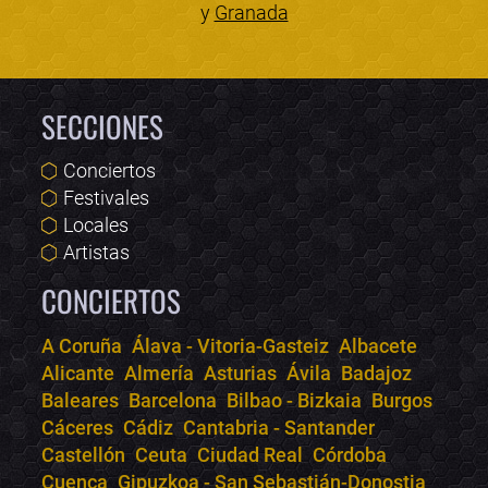
y
Granada
SECCIONES
Conciertos
Festivales
Locales
Artistas
CONCIERTOS
A Coruña
Álava - Vitoria-Gasteiz
Albacete
Alicante
Almería
Asturias
Ávila
Badajoz
Bololoco · conciertos.club
Baleares
Barcelona
Bilbao - Bizkaia
Burgos
Online · Te ayudo a encontrar conciertos
Cáceres
Cádiz
Cantabria - Santander
Castellón
Ceuta
Ciudad Real
Córdoba
Cuenca
Gipuzkoa - San Sebastián-Donostia